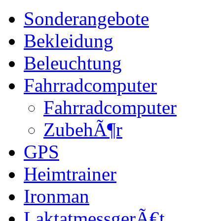
Sonderangebote
Bekleidung
Beleuchtung
Fahrradcomputer
Fahrradcomputer
ZubehÃ¶r
GPS
Heimtrainer
Ironman
LaktatmessgerÃ€t