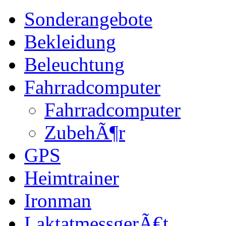
Sonderangebote
Bekleidung
Beleuchtung
Fahrradcomputer
Fahrradcomputer
ZubehÃ¶r
GPS
Heimtrainer
Ironman
LaktatmessgerÃ€t