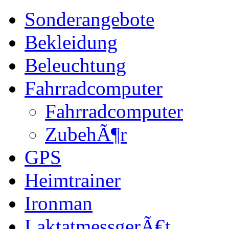
Sonderangebote
Bekleidung
Beleuchtung
Fahrradcomputer
Fahrradcomputer
ZubehÃ¶r
GPS
Heimtrainer
Ironman
LaktatmessgerÃ€t