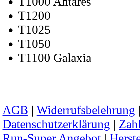
T1000 Antares
T1200
T1025
T1050
T1100 Galaxia
AGB
|
Widerrufsbelehrung
Datenschutzerklärung
|
Zah
Run-Super Angebot
|
Herste