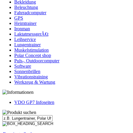
Bekleidung
Beleuchtung
Fahrradcomputer
GPS
Heimtrainer
Ironman
LaktatmessgerÃ€t
Leihservice
Lungentrainer
Muskelstimulation
Polar Concept shop
Puls-, Outdoorcomputer
Software
Sonnenbrillen
Vibrationstraining
Werkzeug & Wartung
VDO GP7 Infoseiten