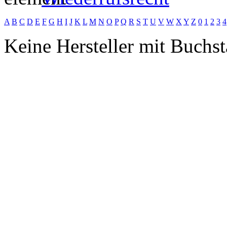
A
B
C
D
E
F
G
H
I
J
K
L
M
N
O
P
Q
R
S
T
U
V
W
X
Y
Z
0
1
2
3
4
Keine Hersteller mit Buchst